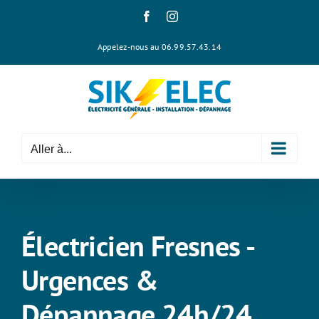
Passer
Facebook
Instagram
au
contenu
Appelez-nous au 06.99.57.43.14
Aller à...
Électricien Fresnes -
Urgences &
Dépannage 24h/24