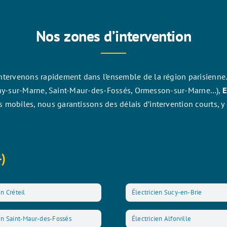
Nos zones d’intervention
intervenons rapidement dans l’ensemble de la région parisienne.
ny-sur-Marne, Saint-Maur-des-Fossés, Ormesson-sur-Marne…),
E
s mobiles, nous garantissons des délais d’intervention courts, y
4)
en Créteil
Électricien Sucy-en-Brie
ien Saint-Maur-des-Fossés
Électricien Alforville