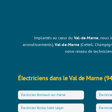
Implantés au cœur du
Val-de-Marne
, nous 
arrondissements),
Val-de-Marne
(Créteil, Champig
notre réseau de technicien
Électriciens dans le Val de Marne (9
Électricien Bonneuil-sur-Marne
Électrici
Électricien Boissy-Saint-Léger
Électric