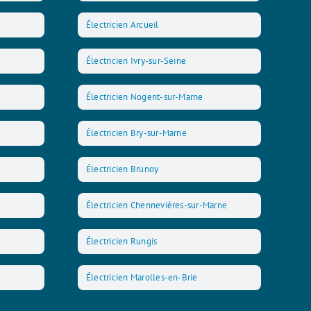
Électricien Arcueil
Électricien Ivry-sur-Seine
Électricien Nogent-sur-Marne
Électricien Bry-sur-Marne
Électricien Brunoy
Électricien Chennevières-sur-Marne
Électricien Rungis
Électricien Marolles-en-Brie