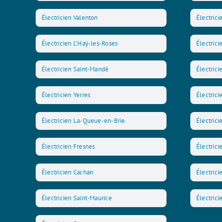
Électricien Valenton
Électrici
Électricien L’Haÿ-les-Roses
Électrici
Électricien Saint-Mandé
Électric
Électricien Yerres
Électric
Électricien La-Queue-en-Brie
Électrici
Électricien Fresnes
Électric
Électricien Cachan
Électrici
Électricien Saint-Maurice
Électrici