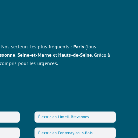
 Nos secteurs les plus fréquents :
Paris
(tous
ssonne
,
Seine-et-Marne
et
Hauts-de-Seine
. Grâce à
 compris pour les urgences.
Électricien Limeil-Brevannes
Électricien Fontenay-sous-Bois