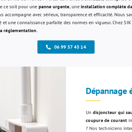
e ce soit pour une
panne urgente
, une
installation complète d
us accompagne avec sérieux, transparence et efficacité. Nous sa
apté et une connaissance parfaite des normes en vigueur. Chez S
la réglementation
.
06 99 57 43 14
Dépannage é
Un
disjoncteur qui sa
coupure de courant
in
? Nos techniciens int