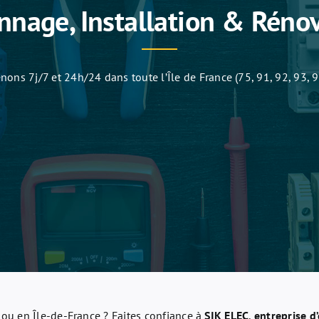
nage, Installation & Réno
nons 7j/7 et 24h/24 dans toute l’Île de France (75, 91, 92, 93, 94
is ou en Île-de-France ? Faites confiance à
SIK ELEC
,
entreprise d’