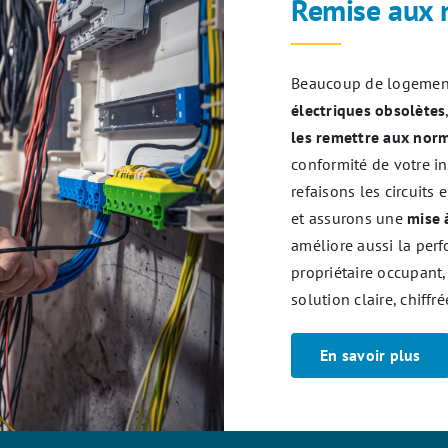
Remise aux 
Beaucoup de logement
électriques obsolètes
les remettre aux nor
conformité de votre in
refaisons les circuit
et assurons une
mise 
améliore aussi la per
propriétaire occupant
solution claire, chiffr
En savoir plus