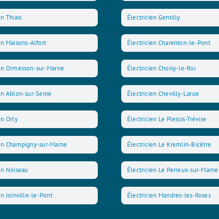
en Thiais
Électricien Gentilly
en Maisons-Alfort
Électricien Charenton-le-Pont
ien Ormesson-sur-Marne
Électricien Choisy-le-Roi
ien Ablon-sur-Seine
Électricien Chevilly-Larue
en Orly
Électricien Le Plessis-Trévise
ien Champigny-sur-Marne
Électricien Le Kremlin-Bicêtre
en Noiseau
Électricien Le Perreux-sur-Marne
en Joinville-le-Pont
Électricien Mandres-les-Roses