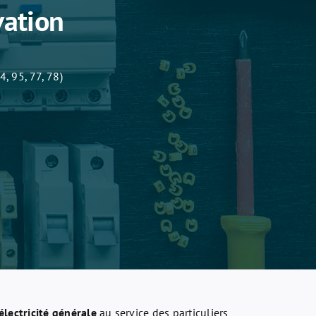
vation
, 95, 77, 78)
électricité générale
au service des particuliers