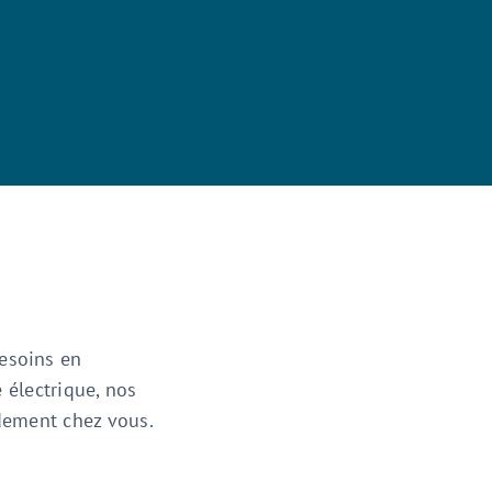
esoins en
e électrique, nos
idement chez vous.