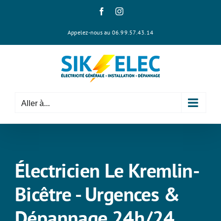
Passer
Facebook
Instagram
au
contenu
Appelez-nous au 06.99.57.43.14
Aller à...
Électricien Le Kremlin-
Bicêtre - Urgences &
Dépannage 24h/24